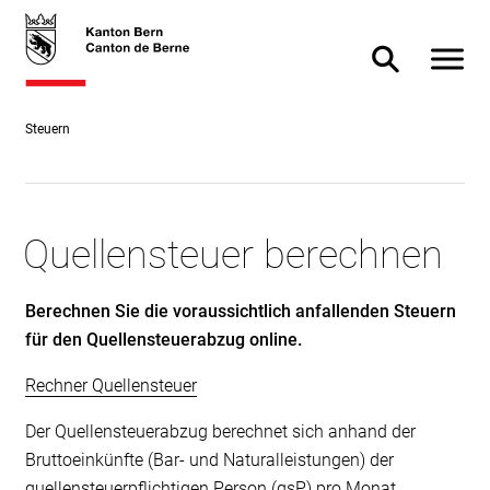
Direkt
skiplink.toNavigation
skiplink.toStartPage
Direkt
zum
zur
Navigat
Suche ein- od
Inhalt
Suche
Steuern
Quellensteuer berechnen
Berechnen Sie die voraussichtlich anfallenden Steuern
für den Quellensteuerabzug online.
Rechner Quellensteuer
Der Quellensteuerabzug berechnet sich anhand der
Bruttoeinkünfte (Bar- und Naturalleistungen) der
quellensteuerpflichtigen Person (qsP) pro Monat.